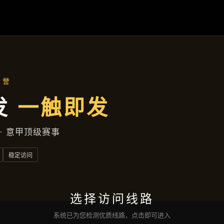
解读
和记体育平台注册
应用实例
公司快讯
服务方向
互动
和记体育登陆